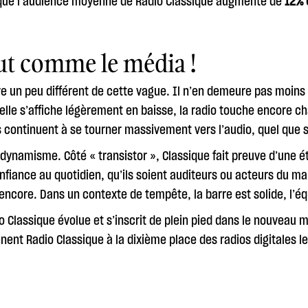
isque l’audience moyenne de Radio Classique augmente de
12% 
ut comme le média !
re un peu différent de cette vague. Il n’en demeure pas moins 
elle s’affiche légèrement en baisse, la radio touche encore cha
 continuent à se tourner massivement vers l’audio, quel que 
 dynamisme. Côté « transistor », Classique fait preuve d’une é
onfiance au quotidien, qu’ils soient auditeurs ou acteurs du m
encore. Dans un contexte de tempête, la barre est solide, l’é
io Classique évolue et s’inscrit de plein pied dans le nouveau 
onnent Radio Classique à la dixième place des radios digitales 